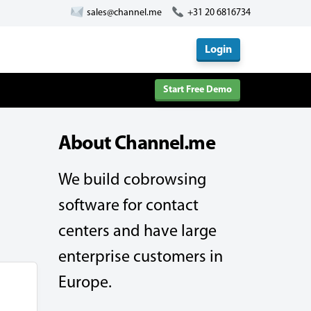
sales@channel.me
+31 20 6816734
Login
Start Free Demo
About Channel.me
We build cobrowsing
software for contact
centers and have large
enterprise customers in
Europe.