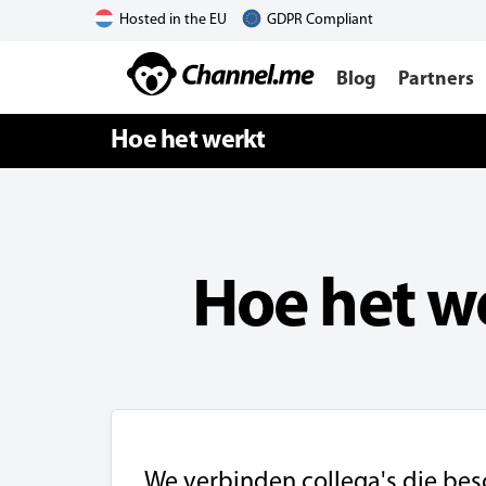
Hosted in the EU
GDPR Compliant
Blog
Partners
Hoe het werkt
Hoe het w
We verbinden collega's die besc